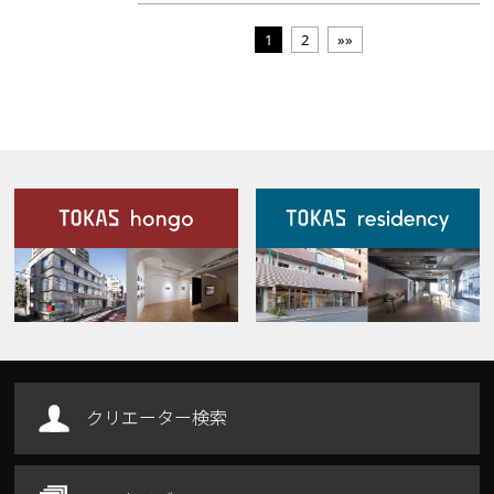
1
2
»»
施設案内
Our Facilities
クリエーター検索