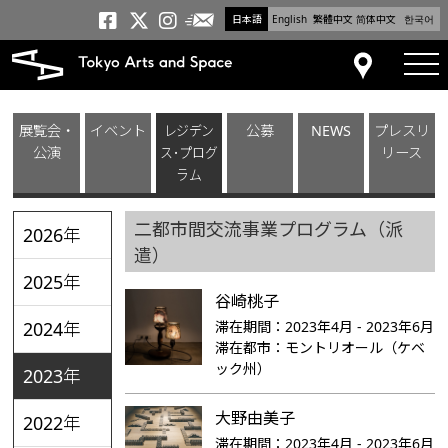
日本語
English
繁體中文
简体中文
한국어
メールニュース
トーキョーアーツアンドスペー
トーキョーアーツアンドス
トーキョーアーツアンドス
tog
アクセス
展覧会・
イベント
レジデン
公募
NEWS
プレスリ
公演
ス･プログ
リース
ラム
二都市間交流事業プログラム（派
2026年
遣）
2025年
谷崎桃子
滞在期間：
2023年4月 - 2023年6月
2024年
滞在都市：
モントリオール（ケベ
ック州）
2023年
大野由美子
2022年
滞在期間：
2023年4月 - 2023年6月