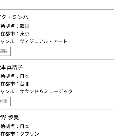
パク・ミンハ
活動拠点：
韓国
滞在都市：
東京
ジャンル：
ヴィジュアル・アート
招聘
松本真結子
活動拠点：
日本
滞在都市：
台北
ジャンル：
サウンド＆ミュージック
派遣
菅野 歩美
活動拠点：
日本
滞在都市：
ダブリン