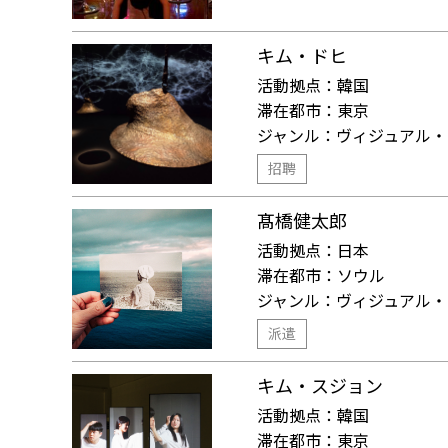
キム・ドヒ
活動拠点：
韓国
滞在都市：
東京
ジャンル：
ヴィジュアル・
招聘
髙橋健太郎
活動拠点：
日本
滞在都市：
ソウル
ジャンル：
ヴィジュアル・
派遣
キム・スジョン
活動拠点：
韓国
滞在都市：
東京