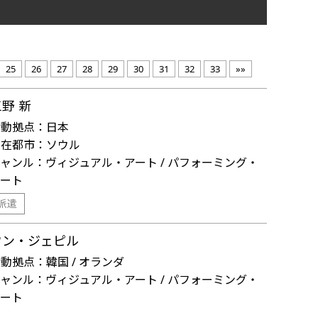
25
26
27
28
29
30
31
32
33
»»
野 新
活動拠点：
日本
滞在都市：
ソウル
ジャンル：
ヴィジュアル・アート / パフォーミング・
アート
派遣
ウン・ジェピル
活動拠点：
韓国 / オランダ
ジャンル：
ヴィジュアル・アート / パフォーミング・
アート