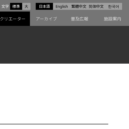
サイズ
文字
標準
大
日本語
English
繁體中文
简体中文
한국어
スfacebook
ペースX
ペースInstagram
クリエーター
アーカイブ
普及広報
施設案内