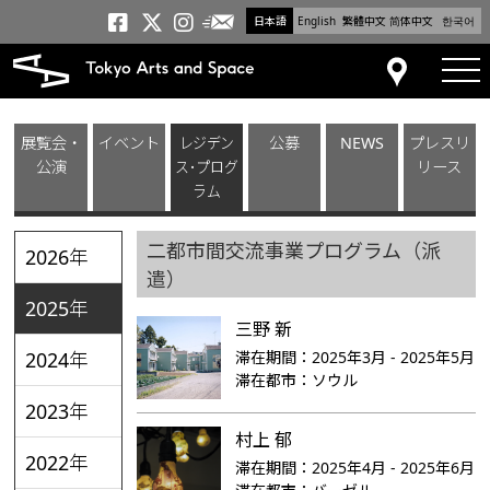
日本語
English
繁體中文
简体中文
한국어
メールニュース
トーキョーアーツアンドスペー
トーキョーアーツアンドス
トーキョーアーツアンドス
tog
アクセス
展覧会・
イベント
レジデン
公募
NEWS
プレスリ
公演
ス･プログ
リース
ラム
二都市間交流事業プログラム（派
2026年
遣）
2025年
三野 新
滞在期間：
2025年3月 - 2025年5月
2024年
滞在都市：
ソウル
2023年
村上 郁
2022年
滞在期間：
2025年4月 - 2025年6月