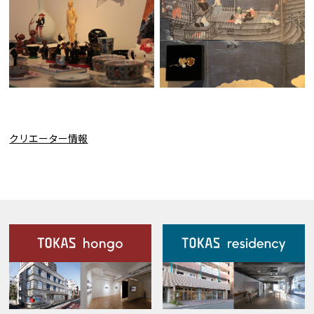
クリエーター情報
施設案内
Our Facilities