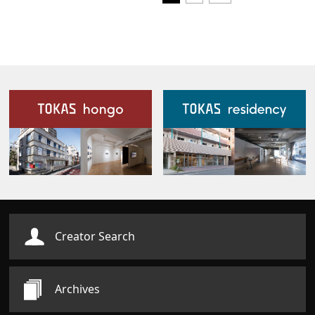
Our Facilities
Creator Search
Archives