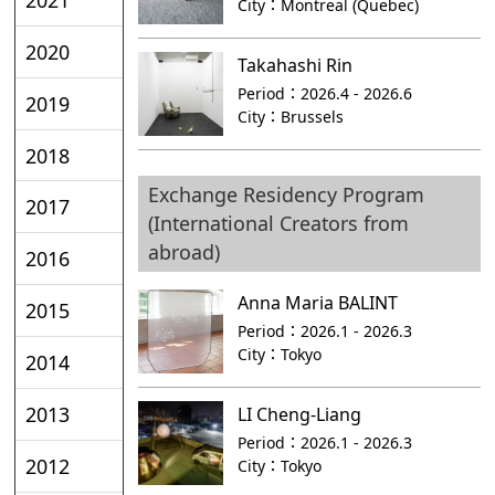
City：
Montreal (Quebec)
2020
Takahashi Rin
Period：
2026.4 - 2026.6
2019
City：
Brussels
2018
Exchange Residency Program
2017
(International Creators from
abroad)
2016
Anna Maria BALINT
2015
Period：
2026.1 - 2026.3
City：
Tokyo
2014
2013
LI Cheng-Liang
Period：
2026.1 - 2026.3
2012
City：
Tokyo