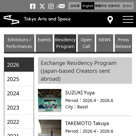
日本語
English
繁體中文
简体中文
한국어
Newsletter
Tokyo Arts and Space
Tokyo Arts and Spa
Tokyo Arts and S
tog
Access
Exhibitions /
Events
Residency
Open
NEWS
Press
Performances
Program
Call
Release
Exchange Residency Program
2026
(Japan-based Creators sent
abroad)
2025
SUZUKI Yuya
2024
Period：
2026.4 - 2026.6
City：
Basel
2023
2022
TAKEMOTO Takuya
Period：
2026.4 - 2026.6
2021