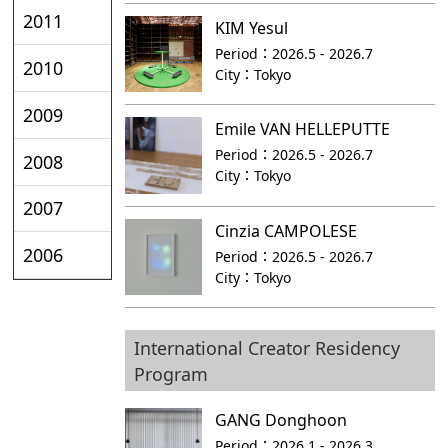
2011
KIM Yesul
Period：
2026.5 - 2026.7
2010
City：
Tokyo
2009
Emile VAN HELLEPUTTE
Period：
2026.5 - 2026.7
2008
City：
Tokyo
2007
Cinzia CAMPOLESE
2006
Period：
2026.5 - 2026.7
City：
Tokyo
International Creator Residency
Program
GANG Donghoon
Period：
2026.1 - 2026.3