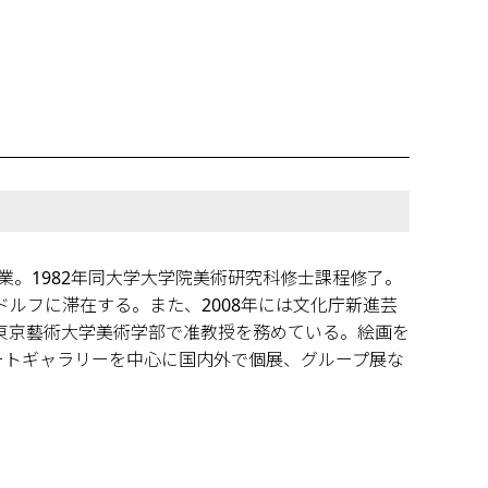
卒業。1982年同大学大学院美術研究科修士課程修了。
セルドルフに滞在する。また、2008年には文化庁新進芸
ら東京藝術大学美術学部で准教授を務めている。絵画を
ートギャラリーを中心に国内外で個展、グループ展な