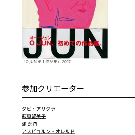
「O JUN 第１作品集」 2007
参加クリエーター
ダビ・アサグラ
萩原留美子
潘 逸舟
アスビョルン・オレルド