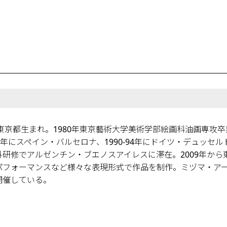
年東京都生まれ。1980年東京藝術大学美術学部絵画科油画専攻
-85年にスペイン・バルセロナ、1990-94年にドイツ・デュッ
外研修でアルゼンチン・ブエノスアイレスに滞在。2009年か
パフォーマンスなど様々な表現形式で作品を制作。ミヅマ・ア
開催している。