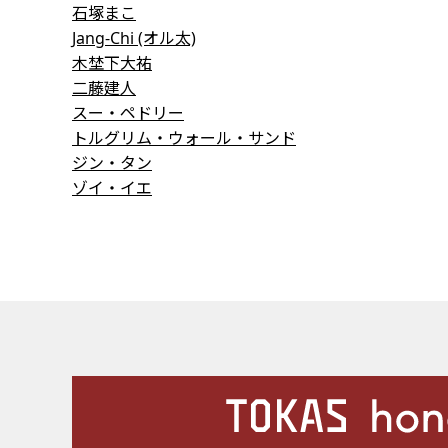
石塚まこ
Jang-Chi (オル太)
木埜下大祐
二藤建人
スー・ペドリー
トルグリム・ウォール・サンド
ジン・タン
ゾイ・イエ
施設案内
Our Facilities