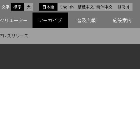
サイズ
文字
標準
大
日本語
English
繁體中文
简体中文
한국어
スfacebook
ペースX
ペースInstagram
クリエーター
アーカイブ
普及広報
施設案内
プレスリリース