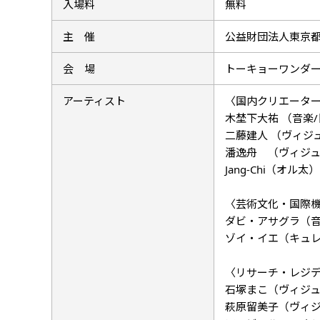
入場料
無料
主 催
公益財団法人東京都
会 場
トーキョーワンダ
アーティスト
〈国内クリエータ
木埜下大祐 （音楽
二藤建人 （ヴィジ
潘逸舟 （ヴィジュ
Jang-Chi（オ
〈芸術文化・国際
ダビ・アサグラ（音
ゾイ・イエ（キュレ
〈リサーチ・レジ
石塚まこ（ヴィジュ
萩原留美子（ヴィジ