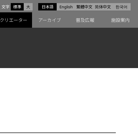
サイズ
文字
標準
大
日本語
English
繁體中文
简体中文
한국어
スfacebook
ペースX
ペースInstagram
クリエーター
アーカイブ
普及広報
施設案内