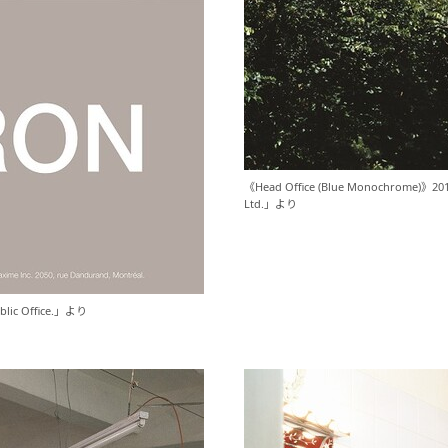
《Head Office (Blue Monochrom
Ltd.」より
ic Office.」より