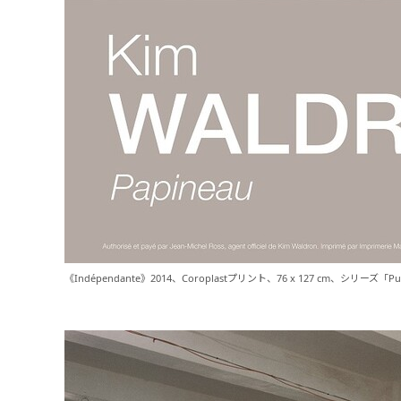
《Indépendante》2014、Coroplastプリント、76 x 127 cm、シリーズ「Publ