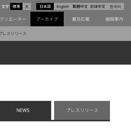
サイズ
文字
標準
大
日本語
English
繁體中文
简体中文
한국어
スfacebook
ペースX
ペースInstagram
クリエーター
アーカイブ
普及広報
施設案内
プレスリリース
NEWS
プレスリリース