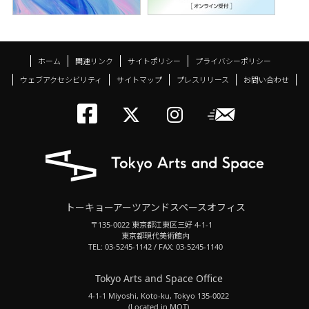
ホーム
関連リンク
サイトポリシー
プライバシーポリシー
ウェブアクセシビリティ
サイトマップ
プレスリリース
お問い合わせ
トーキョーアーツアン
メールニ
トーキョーアーツ
トーキョーア
トーキョーアーツアンドスペースオフィス
〒135-0022 東京都江東区三好 4-1-1
東京都現代美術館内
TEL: 03-5245-1142 / FAX: 03-5245-1140
Tokyo Arts and Space Office
4-1-1 Miyoshi, Koto-ku, Tokyo 135-0022
(Located in MOT)