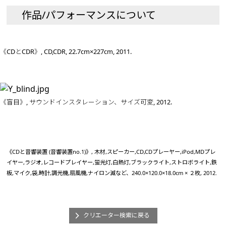
作品/パフォーマンスについて
《CDとCDR》, CD,CDR, 22.7cm×227cm, 2011.
《盲目》, サウンドインスタレーション、サイズ可変, 2012.
《CDと音響装置 (音響装置no.1)》, 木材,スピーカー,CD,CDプレーヤー,iPod,MDプレ
イヤー,ラジオ,レコードプレイヤー,蛍光灯,白熱灯,ブラックライト,ストロボライト,鉄
板,マイク,袋,時計,調光機,扇風機,ナイロン減など、240.0×120.0×18.0cm × ２枚, 2012.
クリエーター検索に戻る