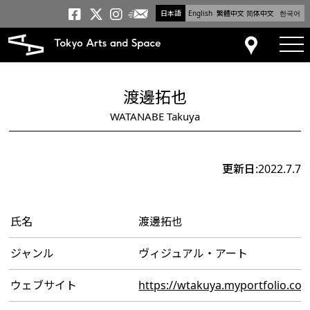
日本語
English
繁體中文
简体中文
한국어
メールニュース
トーキョーアーツアンドスペー
トーキョーアーツアンドス
トーキョーアーツアンドス
tog
アクセス
渡邊拓也
WATANABE Takuya
更新日:2022.7.7
氏名
渡邊拓也
ジャンル
ヴィジュアル・アート
ウェブサイト
https://wtakuya.myportfolio.co