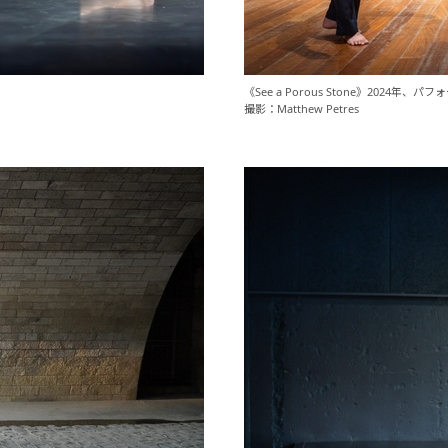
《See a Porous Stone》2024年、
撮影：Matthew Petres