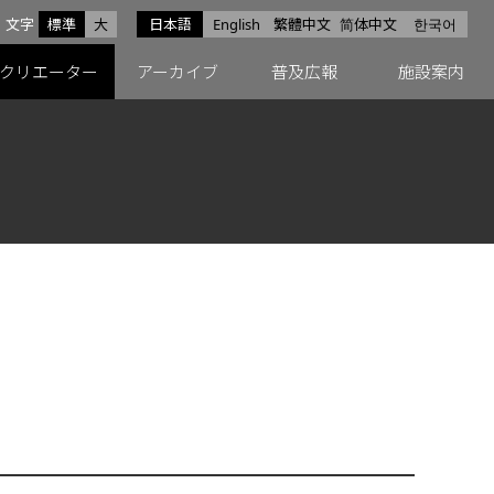
サイズ
文字
標準
大
日本語
English
繁體中文
简体中文
한국어
スfacebook
ペースX
ペースInstagram
クリエーター
アーカイブ
普及広報
施設案内