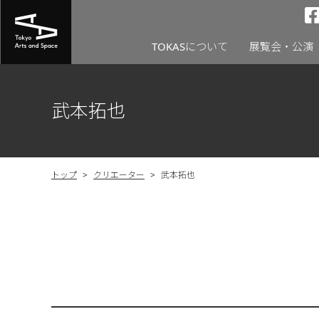
TOKASについて
展覧会・公演
武本拓也
トップ
>
クリエーター
>
武本拓也