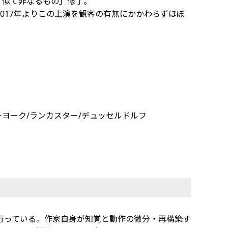
劇 似て非なるもの」修了。
017年よりこの上演を観客の有無にかかわらずほぼ
seldorf、ニューヨーク/ランカスター/デュッセルドルフ
行っている。作家自身が知覚と動作の微分・再構築す