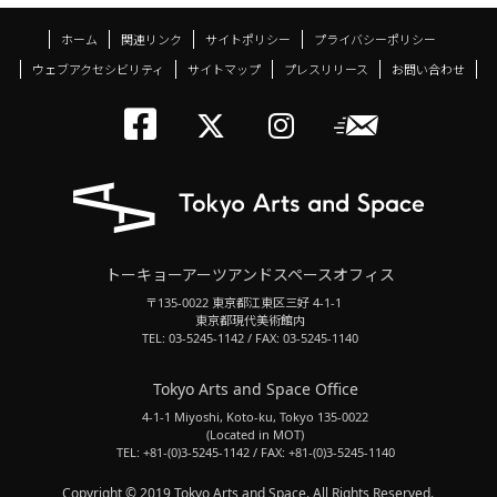
ホーム
関連リンク
サイトポリシー
プライバシーポリシー
ウェブアクセシビリティ
サイトマップ
プレスリリース
お問い合わせ
トーキョーアーツアン
メールニ
トーキョーアーツ
トーキョーア
トーキョーアーツアンドスペースオフィス
〒135-0022 東京都江東区三好 4-1-1
東京都現代美術館内
TEL: 03-5245-1142 / FAX: 03-5245-1140
Tokyo Arts and Space Office
4-1-1 Miyoshi, Koto-ku, Tokyo 135-0022
(Located in MOT)
TEL: +81-(0)3-5245-1142 / FAX: +81-(0)3-5245-1140
Copyright © 2019 Tokyo Arts and Space. All Rights Reserved.