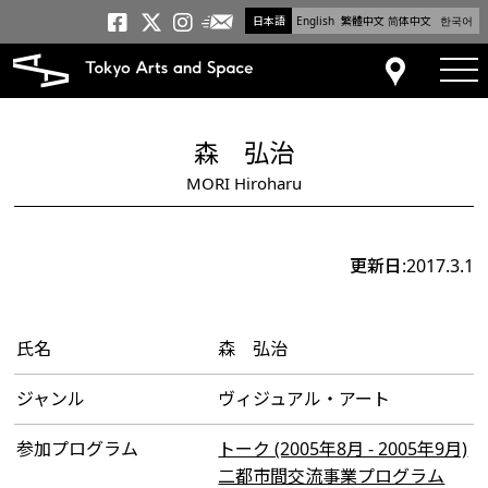
日本語
English
繁體中文
简体中文
한국어
メールニュース
トーキョーアーツアンドスペー
トーキョーアーツアンドス
トーキョーアーツアンドス
tog
アクセス
森 弘治
MORI Hiroharu
更新日:2017.3.1
氏名
森 弘治
ジャンル
ヴィジュアル・アート
参加プログラム
トーク (2005年8月 - 2005年9月)
二都市間交流事業プログラム