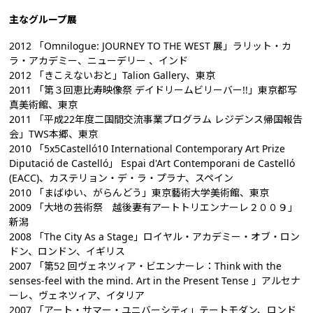
主なグループ展
2012 「Omnilogue: JOURNEY TO THE WEST 展」ラリット・カ
ラ・アカデミー、ニューデリー 、インド
2012 「きこえないおと」Talion Gallery、東京
2011 「第３回恵比寿映像祭 デイドリームビリーバー!!」東京都写
真美術館、東京
2011 「平成22年度二国間交流事業プログラム レジデンス帰国報告
会」TWS本郷、東京
2010 「5x5Castelló10 International Contemporary Art Prize
Diputació de Castelló」 Espai d'Art Contemporani de Castelló
(EACC)、カステリョン・デ・ラ・プラナ、スペイン
2010 「まばゆい、がらんどう」東京藝術大学美術館、東京
2009 「大地の芸術祭 越後妻有アートトリエンナーレ２００９」
新潟
2008 「The City As a Stage」ロイヤル・アカデミー・オブ・ロン
ドン、ロンドン、イギリス
2007 「第52 回ヴェネツィア・ビエンナーレ：Think with the
senses-feel with the mind. Art in the Present Tense 」アルセナ
ーレ、ヴェネツィア、イタリア
2007 「アート・サマー・ユニバーシティ」テートモダン、ロンド