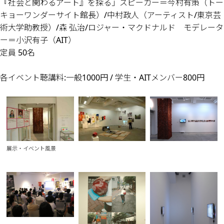
『社会と関わるアート』を探る」スピーカー＝今村有策（トー
キョーワンダーサイト館長）/中村政人（アーティスト/東京芸
術大学助教授）/森 弘治/ロジャー・マクドナルド モデレータ
ー＝小沢有子（AIT）
定員 50名
各イベント聴講料:一般1000円 / 学生・AITメンバー800円
展示・イベント風景