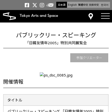
日本語
English
繁體中文
简体中文
한국어
メールニュース
トーキョーアーツアンドスペー
トーキョーアーツアンドス
トーキョーアーツアンドス
tog
アクセス
パブリックリー・スピーキング
「日韓友情年2005」特別共同展覧会
参加クリエーター
開催情報
タイトル
パブリックリー・スピーキング 「日韓友情年2005」特別