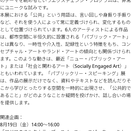
のテーマを眺めるというエクスチェンジ・プログラムは、非常
にユニークな試みです。
本展における「公共」という用語は、言い回しや身振り手振り
など、それを使う人によって常に定義づけられ、変化するもの
として位置づけられています。6人のアーティストによる作品
は、都市空間に半恒久的に設置される「パブリック・アート」
とは異なり、一時性や介入性、記録性という特徴をもち、コン
セプチャル・アートやランド・アートの傾向とも関係づけられ
ます。このような動きは、最近「ニュー・パブリック・アー
ト」または「社会と関わるアート（Socially Engaged Art）」
ともいわれています。「パブリックリ－・スピーキング」展
は、作品の展示だけでなく、資料やテキストなどを読んだりそ
こから学びとったりする空間を一時的に出現させ、「公共的で
あること」がどのようなことか疑問を投げかけ、話し合いの場
を提供します。
関連企画：
8月19日（金）14:00〜16:00