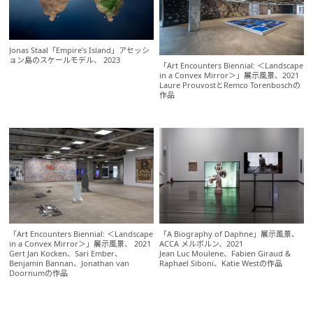
Jonas Staal「Empire’s Island」アセッシ
ョン島のスケールモデル、 2023
「Art Encounters Biennial: ＜Landscape
in a Convex Mirror＞」展示風景、2021
Laure ProuvostとRemco Torenboschの
作品
「Art Encounters Biennial: ＜Landscape
「A Biography of Daphne」展示風景、
in a Convex Mirror＞」展示風景、 2021
ACCA メルボルン、2021
Gert Jan Kocken、Sari Ember、
Jean Luc Moulene、Fabien Giraud &
Benjamin Bannan、Jonathan van
Raphael Siboni、Katie Westの作品
Doornumの作品