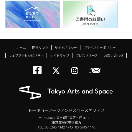
ホーム
関連リンク
サイトポリシー
プライバシーポリシー
ウェブアクセシビリティ
サイトマップ
プレスリリース
お問い合わせ
トーキョーアーツアン
メールニ
トーキョーアーツ
トーキョーア
トーキョーアーツアンドスペースオフィス
〒135-0022 東京都江東区三好 4-1-1
東京都現代美術館内
TEL: 03-5245-1142 / FAX: 03-5245-1140