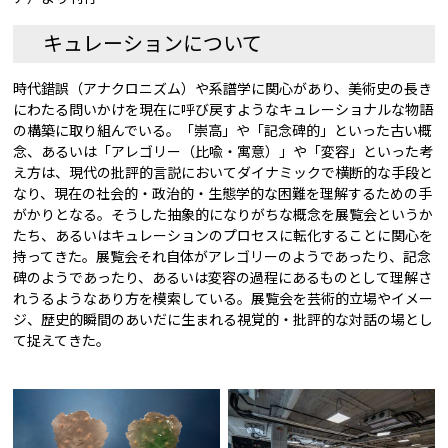
キュレーションについて
時代錯誤（アナクロニズム）や系譜学に関心があり、美術史の長き
にわたる問いかけを現在に呼び戻すようなキュレーショナルな物語
の構築に取り組んでいる。「崇高」や「記念碑的」といった古い概
念、あるいは「アレゴリー（比喩・寓意）」や「変容」といった考
え方は、現代の批評的言説においてダイナミックで横断的な手段と
なり、現在の社会的・政治的・生態学的な困難を理解するための手
がかりとなる。そうした抽象的になりがちな概念を展覧会というか
たち、あるいはキュレーションのプロセスに転化することに関心を
持ってきた。展覧会それ自体がアレゴリーのようであったり、記念
碑のようであったり、あるいは変容の過程にあるものとして理解さ
れうるようなあり方を模索している。展覧会を芸術的立場やイメー
ジ、歴史的瞬間のあいだに生まれる視覚的・批評的な対話の場とし
て捉えてきた。