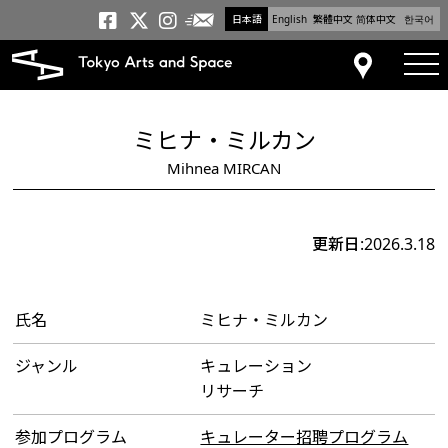
日本語
English
繁體中文
简体中文
한국어
メールニュース
トーキョーアーツアンドスペー
トーキョーアーツアンドス
トーキョーアーツアンドス
tog
アクセス
ミヒナ・ミルカン
Mihnea MIRCAN
更新日:2026.3.18
氏名
ミヒナ・ミルカン
ジャンル
キュレーション
リサーチ
参加プログラム
キュレーター招聘プログラム