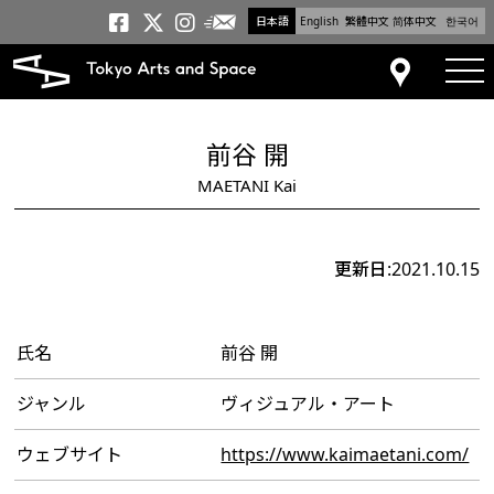
日本語
English
繁體中文
简体中文
한국어
メールニュース
トーキョーアーツアンドスペー
トーキョーアーツアンドス
トーキョーアーツアンドス
tog
アクセス
前谷 開
MAETANI Kai
更新日:2021.10.15
氏名
前谷 開
ジャンル
ヴィジュアル・アート
ウェブサイト
https://www.kaimaetani.com/