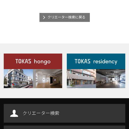
クリエーター検索に戻る
施設案内
Our Facilities
クリエーター検索