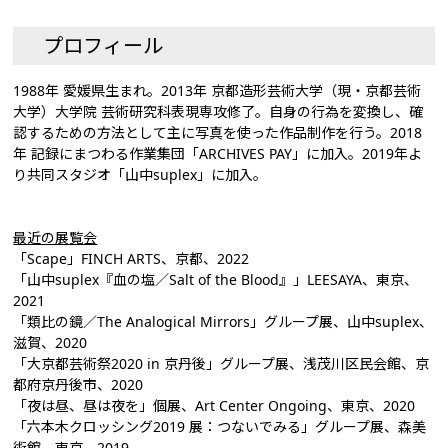
プロフィール
1988年 愛媛県生まれ。2013年 京都造形芸術大学（現・京都芸術
大学）大学院 芸術研究科表現専攻修了。自身の行為を変換し、確
認するための方法として主に写真を使った作品制作を行う。2018
年 記録にまつわる作業集団「ARCHIVES PAY」に加入。2019年よ
り共同スタジオ「山中suplex」に加入。
最近の展覧会
「Scape」FINCH ARTS、京都、2022
「山中suplex『血の塩／Salt of the Blood』」LEESAYA、東京、
2021
「類比の鏡／The Analogical Mirrors」グループ展、山中suplex、
滋賀、2020
「大京都芸術祭2020 in 京丹後」グループ展、浅茂川区民会館、京
都府京丹後市、2020
「夜は昼、昼は夜を」個展、Art Center Ongoing、東京、2020
「六本木クロッシング2019 展：つないでみる」グループ展、森美
術館、東京、2019