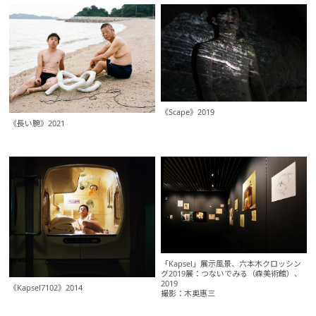
《Scape》2019
《長い腕》2021
「Kapsel」展示風景、六本木クロッシン
グ2019展：つないでみる（森美術館）、
2019
《Kapsel7102》2014
撮影：木奥惠三