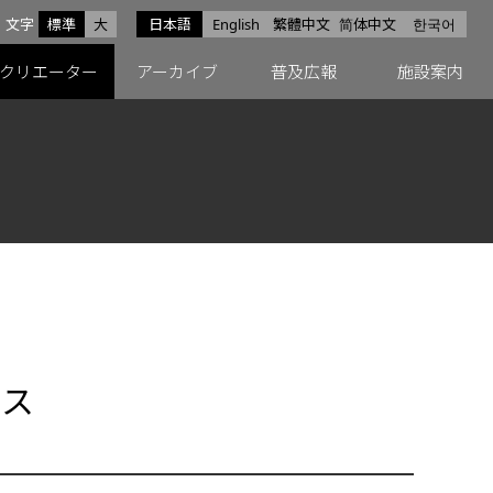
サイズ
文字
標準
大
日本語
English
繁體中文
简体中文
한국어
スfacebook
ペースX
ペースInstagram
クリエーター
アーカイブ
普及広報
施設案内
エス