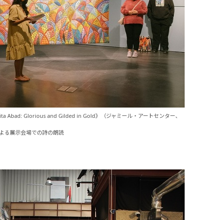
cita Abad: Glorious and Gilded in Gold》（ジャミール・アートセンター、
adによる展示会場での詩の朗読