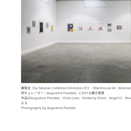
展覧会《Sa Tahanan Collective Exhibition 01》（Warehouse 44（Al
同キュレーター：Augustine Paredes）における展示風景
作品はAugustine Paredes、Cholo Juan、Kimberly Elliott、Angel-O、Mox 
よる
Photography by Augustine Paredes