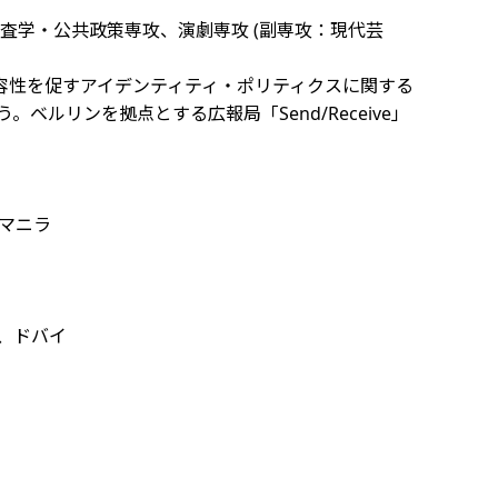
調査学・公共政策専攻、演劇専攻 (副専攻：現代芸
容性を促すアイデンティティ・ポリティクスに関する
行う。ベルリンを拠点とする広報局「Send/Receive」
筆、マニラ
e内）、ドバイ