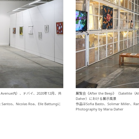
serkal Avenue内）、ドバイ、2020年12月、共
展覧会《After the Beep》（Satelli
Daher）における展示風景
Santos、Nicolas Roa、Elle Battungに
作品はSofia Basto、Solimar Miller、R
Photography by Maria Daher