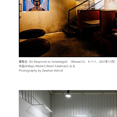
展覧会《In Response to Solastalgia》（Maisan15、ドバイ、2021年1
作品はMays AlbeikとReem Falaknazによる
Photography by Zeashan Ashraf