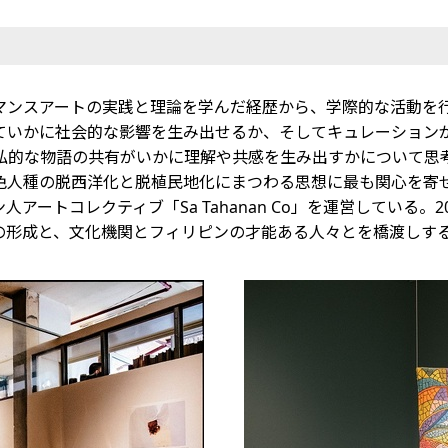
マンスアートの実践と理論を学んだ経歴から、学際的な活動を
ていかに社会的な影響を生み出せるか、そしてキュレーション
私的な物語の共有がいかに理解や共感を生み出すかについて思
色人種の脱西洋化と脱植民地化にまつわる思想に最も関心を寄
ィリピン人アートコレクティブ「Sa Tahanan Co」を運営して
の形成と、文化機関とフィリピンの才能ある人々とを橋渡しす