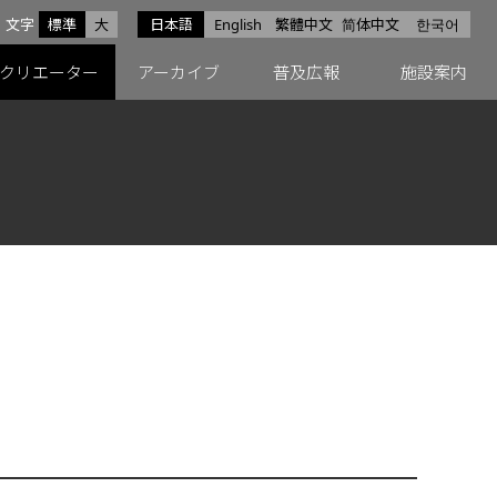
サイズ
文字
標準
大
日本語
English
繁體中文
简体中文
한국어
スfacebook
ペースX
ペースInstagram
クリエーター
アーカイブ
普及広報
施設案内