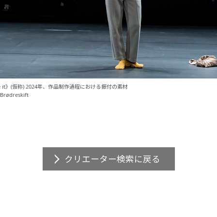
like it》(仮称) 2024年、作品制作過程における振付の素材
Brødreskift
クリエーター検索に戻る