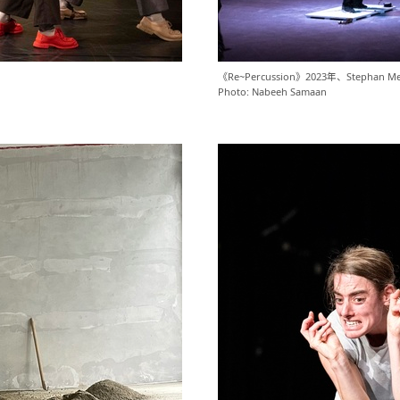
《Re~Percussion》2023年、Steph
Photo: Nabeeh Samaan