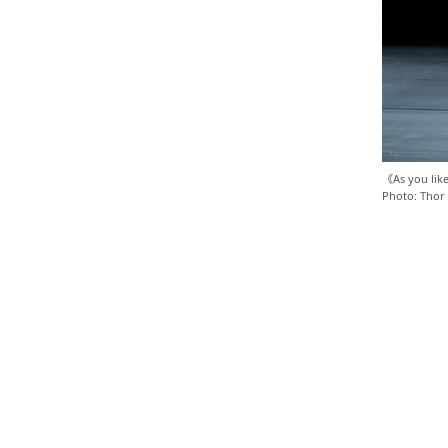
《As you 
Photo: Thor 