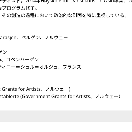
øyskole for Dansekunst in Oslo卒業、2018年Perfo
tudiosプログラム修了。
、その創造の過程において政治的な側面を特に重視している。
eatergarasjen、ベルゲン、ノルウェー
ルゲン
rgaden、コペンハーゲン
igny、ブレティニー＝シュル＝オルジュ、フランス
nt Grants for Artists、ノルウェー)
nyetablerte (Government Grants for Artists、ノルウェー）