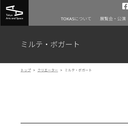
TOKASについて
展覧会・公演
ミルテ・ボガート
トップ
>
クリエーター
>
ミルテ・ボガート