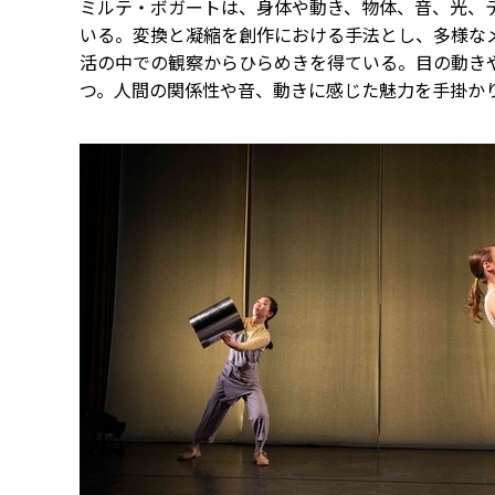
ミルテ・ボガートは、身体や動き、物体、音、光、
いる。変換と凝縮を創作における手法とし、多様な
活の中での観察からひらめきを得ている。目の動き
つ。人間の関係性や音、動きに感じた魅力を手掛か