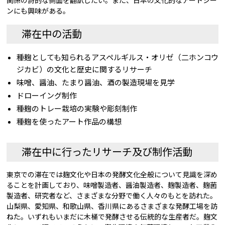
関係の詩的な側面を翻訳したい。また、日本の文化的なアートシー
ンにも興味がある。
滞在中の活動
種麹としても知られるアスペルギルス・オリゼ（二ホンコウ
ジカビ）の文化と歴史に関するリサーチ
味噌、醤油、たまり醤油、酒の製造現場を見学
ドローイング制作
種麹のトレー栽培の実験や彫刻制作
種麹を使ったアート作品の構想
滞在中に行ったリサーチ及び制作活動
東京での滞在では麹文化や日本の発酵文化全般について見識を深め
ることを計画しており、味噌製造者、醤油製造者、麹製造者、麹菌
製造者、研究者など、さまざまな分野で働く人々のもとを訪れた。
山梨県、愛知県、和歌山県、香川県にあるさまざまな発酵工場を訪
ねた。いずれもいまだに木桶で発酵させる伝統的な生産者だ。麹文