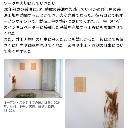
ワークを大切にしていきたい。
20年熟成の醤油と50年熟成の醤油を製造しているかめびし屋の醤
油工場を訪問することができ、大変光栄であった。彼らはとてもオ
ープンマインドで、製造工程を熱心に見せてくれたし、室（むろ）
のインキュベーターに接種した基質を充填する工程にも参加させて
くれた。
また、井上刃物店の店主に会えたことも嬉しかった。彼はとても気
さくに店内や商品を見せてくれた。道具や木工・彫刻の仕事につい
て多くを学んだ。
オープン・スタジオでの展示風景、2024
年、杉材、野草、黒麹、緑麹、白麴、
15×20 cm