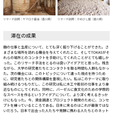
リサーチ訪問：ヤマロク醤油（香川県）
リサーチ訪問：かめびし屋（香川県）
滞在の成果
麹の仕事と生産について、とても深く掘り下げることができた。さ
まざまな場所を訪れる機会を与えてくれたこと、そしてTOKASがそ
れらの場所とのコンタクトを手助けしてくれたことがとても嬉しか
った。このリサーチ手法をとるのは良いアイデアだと思った。残念
ながら、大学の研究者たちとコンタクトを取る時間も人脈もなかっ
た。次の機会には、このトピックについて違った視点を持つため
に、研究者たちとの関係構築を重視したい。私はこのテーマに取り
組み続けるつもりだし、この研究は私に木工や彫刻の仕事をより身
近なものにしてくれた。同時に、バーゼルに食文化のための学際的
なスペースを作るというアイデアについて、より深く考えるきっか
けにもなった。今、資金調達とプロジェクト開発のために、コンセ
プトを練っているところである。日本に来るのはこれが最後ではな
いだろう。日本で出会った人たちや発酵に携わる人たちとのネット