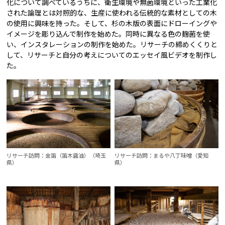
化について調べているうちに、衛生環境や無菌環境といった工業化
された論理とは対照的な、生産に使われる伝統的な素材としての木
の使用に興味を持った。そして、杉の木版の表面にドローイングや
イメージを彫り込んで制作を始めた。同時に異なる色の麹菌を使
い、インスタレーションの制作を始めた。リサーチの締めくくりと
して、リサーチと自分の考えについてのエッセイ風ビデオを制作し
た。
リサーチ訪問：金笛（笛木醤油）（埼玉
リサーチ訪問：まるや八丁味噌（愛知
県）
県）