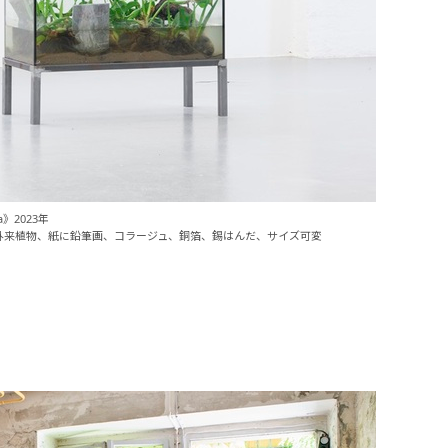
bra》2023年
外来植物、紙に鉛筆画、コラージュ、銅箔、錫はんだ、サイズ可変