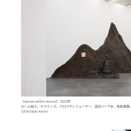
《stories within stories》 2023年
ローム粘土、セラミック、アロマディフューザー、混合ハーブ水、色鉛筆画、木材、金
ⓒChristian Knörr