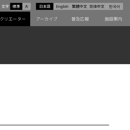
サイズ
文字
標準
大
日本語
English
繁體中文
简体中文
한국어
スfacebook
ペースX
ペースInstagram
クリエーター
アーカイブ
普及広報
施設案内
オ