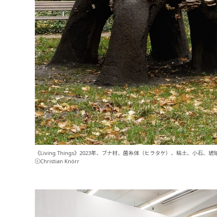
《Living Things》2023年、ブナ材、菌糸体（ヒラタケ）、粘土、小石、琥珀顔料、3
ⓒChristian Knörr