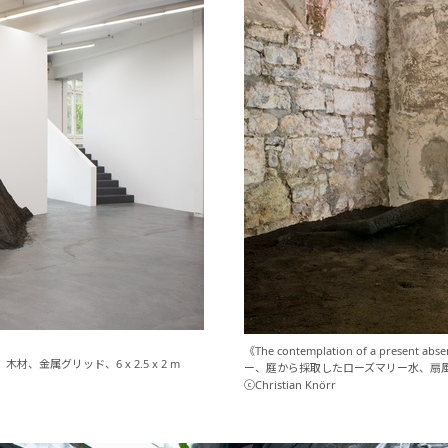
《The contemplation of a pr
属グリッド、6 x 2.5 x 2 m
ー、庭から採取したローズマリー水、扇
ⓒChristian Knörr