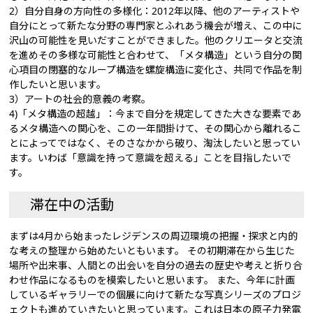
2）自分自身の方向性の多様化：2012年以降、他のアーティストや
自分にとって新たな分野の専門家とふれあう機会が増え、この中に
沢山の可能性を見いだすことができました。他のクリエータと交流
を進めその多様な可能性と合わせて、「メタ構造」という自分の関
心項目の閉塞的なループ構造を螺旋構造に変化さ、共同で作品を制
作したいと思います。
3）アートの社会的意義の考察。
4)「メタ構造の超越」：今まで自分を規定してきた大きな要素であ
るメタ構造への関心を、この一年間掛けて、その関心から離れるこ
とによってではなく、そのさなかから破り、淘汰したいと思ってい
ます。いわば「意識を持って意識を超える」ことを目指したいで
す。
滞在中の活動
まずは4月から始まったレジデンスの周辺環境の把握・探求と内的
な考えの整理から始めたいともいます。 その初期滞在から生じた
場所や出来事、人間との出会いを自分の過去の歴史や考えと折り合
わせ作品になるものを模索したいと思います。 また、今年に計画
しているギャラリーでの個展に向けて新たな写真シリーズのプロジ
ェクトも進めていきたいと思っています。これは日本の原子力発電