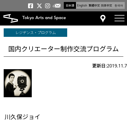
日本語
English
繁體中文
简体中文
한국어
メールニュース
トーキョーアーツアンドスペー
トーキョーアーツアンドス
トーキョーアーツアンドス
tog
アクセス
レジデンス・プログラム
国内クリエーター制作交流プログラム
更新日:2019.11.7
川久保ジョイ