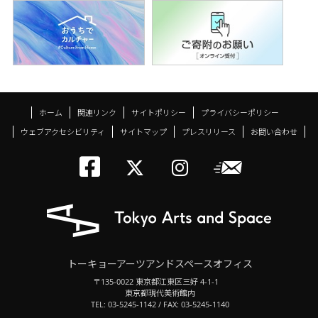
ホーム
関連リンク
サイトポリシー
プライバシーポリシー
ウェブアクセシビリティ
サイトマップ
プレスリリース
お問い合わせ
トーキョーアーツアン
メールニ
トーキョーアーツ
トーキョーア
トーキョーアーツアンドスペースオフィス
〒135-0022 東京都江東区三好 4-1-1
東京都現代美術館内
TEL: 03-5245-1142 / FAX: 03-5245-1140