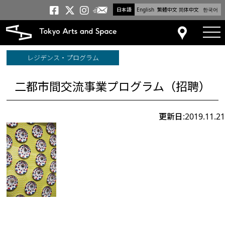
日本語
English
繁體中文
简体中文
한국어
メールニュース
トーキョーアーツアンドスペー
トーキョーアーツアンドス
トーキョーアーツアンドス
tog
アクセス
レジデンス・プログラム
二都市間交流事業プログラム（招聘）
更新日:2019.11.21