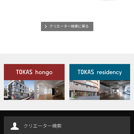
クリエーター検索に戻る
施設案内
Our Facilities
クリエーター検索