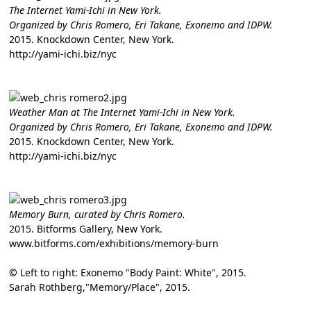
The Internet Yami-Ichi in New York.
Organized by Chris Romero, Eri Takane, Exonemo and IDPW.
2015. Knockdown Center, New York.
http://yami-ichi.biz/nyc
Weather Man at The Internet Yami-Ichi in New York.
Organized by Chris Romero, Eri Takane, Exonemo and IDPW.
2015. Knockdown Center, New York.
http://yami-ichi.biz/nyc
Memory Burn, curated by Chris Romero.
2015. Bitforms Gallery, New York.
www.bitforms.com/exhibitions/memory-burn
©
Left to right: Exonemo "Body Paint: White", 2015.
Sarah Rothberg,"Memory/Place", 2015.