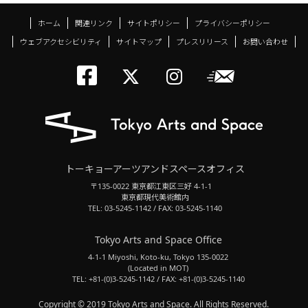
ホーム
関連リンク
サイトポリシー
プライバシーポリシー
ウェブアクセシビリティ
サイトマップ
プレスリリース
お問い合わせ
トーキョーアーツアン
メールニ
トーキョーアーツ
トーキョーア
トーキョーアーツアンドスペースオフィス
〒135-0022 東京都江東区三好 4-1-1
東京都現代美術館内
TEL: 03-5245-1142 / FAX: 03-5245-1140
Tokyo Arts and Space Office
4-1-1 Miyoshi, Koto-ku, Tokyo 135-0022
(Located in MOT)
TEL: +81-(0)3-5245-1142 / FAX: +81-(0)3-5245-1140
Copyright © 2019 Tokyo Arts and Space. All Rights Reserved.