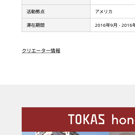
活動拠点
アメリカ
滞在期間
2016年9月 - 201
クリエーター情報
施設案内
Our Facilities