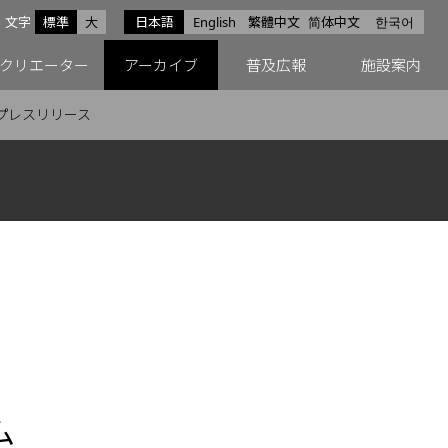
サイズ
文字
標準
大
日本語
English
繁體中文
简体中文
한국어
スfacebook
ペースX
ペースInstagram
クリエーター
アーカイブ
普及広報
施設案内
プレスリリース
ム