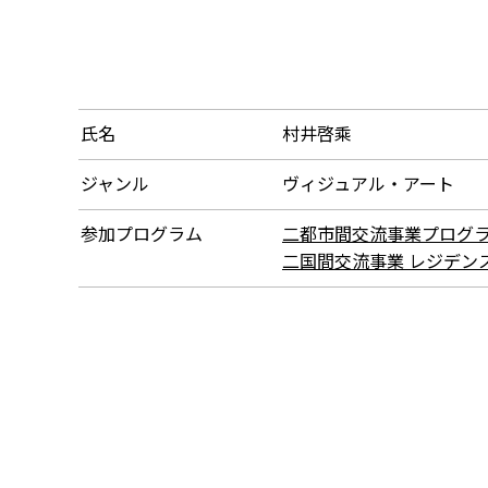
氏名
村井啓乘
ジャンル
ヴィジュアル・アート
参加プログラム
二都市間交流事業プログラム（派
二国間交流事業 レジデンス帰国