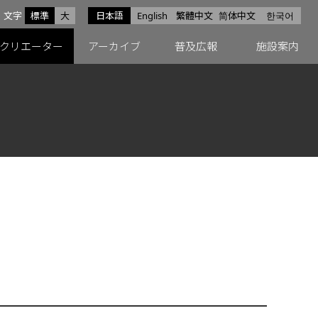
サイズ
文字
標準
大
日本語
English
繁體中文
简体中文
한국어
スfacebook
ペースX
ペースInstagram
クリエーター
アーカイブ
普及広報
施設案内