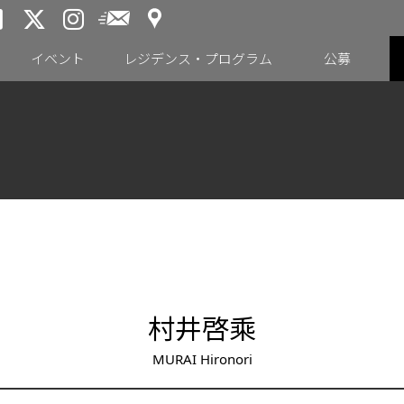
アクセス
メールニュース
トーキョーアーツアンドスペー
トーキョーアーツアンドス
トーキョーアーツアンドス
イベント
レジデンス・プログラム
公募
村井啓乘
MURAI Hironori