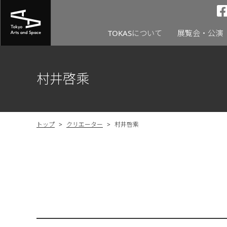
TOKASについて
展覧会・公演
村井啓乘
トップ
>
クリエーター
>
村井啓乘