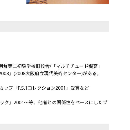
010東京朝鮮第二初級学校旧校舎/「マルチチュード饗宴」
2008」(2008大阪府立現代美術センター)がある。
プ「P.S.1コレクション2001」受賞など
ピクニック」2001～等、他者との関係性をベースにしたプ