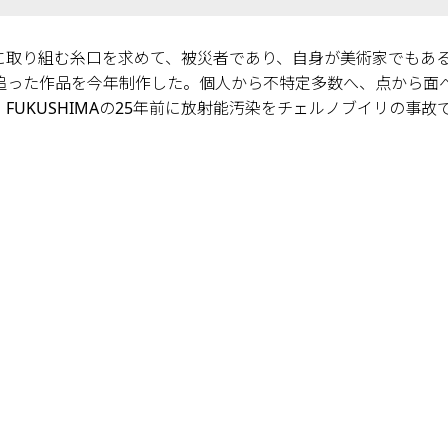
題に取り組む糸口を求めて、被災者であり、自身が美術家でもあ
追った作品を今年制作した。個人から不特定多数へ、点から面
FUKUSHIMAの25年前に放射能汚染をチェルノブイリの事