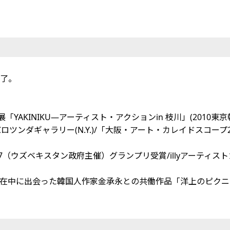
修了。
/グループ展「YAKINIKU―アーティスト・アクションin 枝川」(2
RICロツンダギャラリー(N.Y.)/「大阪・アート・カレイドスコープ
（ウズベキスタン政府主催）グランプリ受賞/illyアーティストカッ
(N.Y.)に滞在中に出会った韓国人作家金承永との共働作品「洋上の