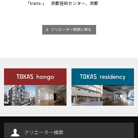
「trans-」 京都芸術センター、京都
クリエーター検索に戻る
施設案内
Our Facilities
クリエーター検索