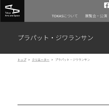
TOKASについて
展覧会・公演
プラパット・ジワランサン
トップ
>
クリエーター
>
プラパット・ジワランサン