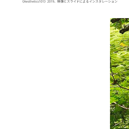
《Aesthetics101》2019、映像とスライドによるインスタレーション