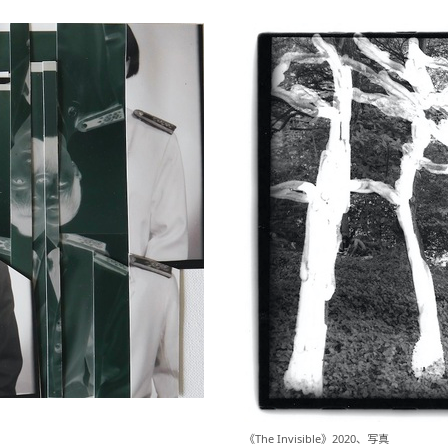
《The Invisible》2020、写真