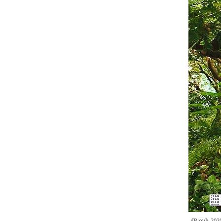
《Ploy》20