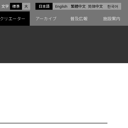
サイズ
文字
標準
大
日本語
English
繁體中文
简体中文
한국어
スfacebook
ペースX
ペースInstagram
クリエーター
アーカイブ
普及広報
施設案内