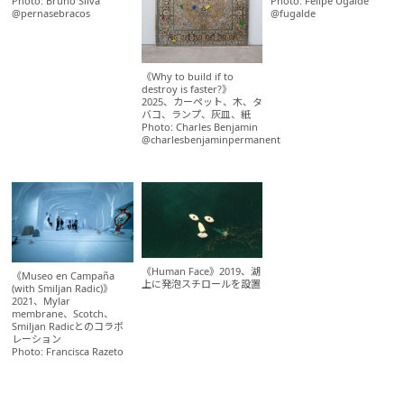
Photo: Bruno Silva
Photo: Felipe Ugalde
@pernasebracos
@fugalde
《Why to build if to
destroy is faster?》
2025、カーペット、木、タ
バコ、ランプ、灰皿、紙
Photo: Charles Benjamin
@charlesbenjaminpermanent
《Human Face》2019、湖
《Museo en Campaña
上に発泡スチロールを設置
(with Smiljan Radic)》
2021、Mylar
membrane、Scotch、
Smiljan Radicとのコラボ
レーション
Photo: Francisca Razeto