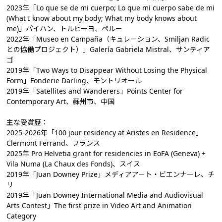
2023年「Lo que se de mi cuerpo; Lo que mi cuerpo sabe de mi
(What I know about my body; What my body knows about
me)」パイハン、トルヒーヨ、ペルー
2022年「Museo en Campaña（キュレーション、Smiljan Radic
との協働プロジェクト）」Galería Gabriela Mistral、サンティア
ゴ
2019年「Two Ways to Disappear Without Losing the Physical
Form」Fonderie Darling、モントリオール
2019年「Satellites and Wanderers」Points Center for
Contemporary Art、蘇州市、中国
主な受賞歴：
2025-2026年「100 jour residency at Aristes en Residence」
Clermont Ferrand、フランス
2025年 Pro Helvetia grant for residencies in EoFA (Geneva) +
Vila Numa (La Chaux des Fonds)、スイス
2019年「Juan Downey Prize」メディアアート・ビエンナーレ、チ
リ
2019年「Juan Downey International Media and Audiovisual
Arts Contest」The first prize in Video Art and Animation
Category