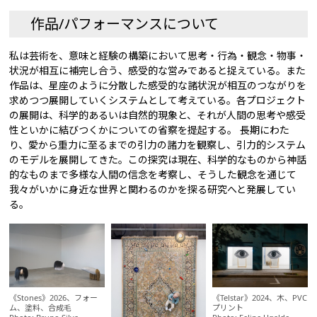
作品/パフォーマンスについて
私は芸術を、意味と経験の構築において思考・行為・観念・物事・
状況が相互に補完し合う、感受的な営みであると捉えている。また
作品は、星座のように分散した感受的な諸状況が相互のつながりを
求めつつ展開していくシステムとして考えている。各プロジェクト
の展開は、科学的あるいは自然的現象と、それが人間の思考や感受
性といかに結びつくかについての省察を提起する。 長期にわた
り、愛から重力に至るまでの引力の諸力を観察し、引力的システム
のモデルを展開してきた。この探究は現在、科学的なものから神話
的なものまで多様な人間の信念を考察し、そうした観念を通じて
我々がいかに身近な世界と関わるのかを探る研究へと発展してい
る。
《Stones》2026、フォー
《Telstar》2024、木、PVC
ム、塗料、合成毛
プリント