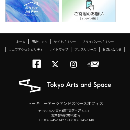
ホーム
関連リンク
サイトポリシー
プライバシーポリシー
ウェブアクセシビリティ
サイトマップ
プレスリリース
お問い合わせ
トーキョーアーツアン
メールニ
トーキョーアーツ
トーキョーア
トーキョーアーツアンドスペースオフィス
〒135-0022 東京都江東区三好 4-1-1
東京都現代美術館内
TEL: 03-5245-1142 / FAX: 03-5245-1140