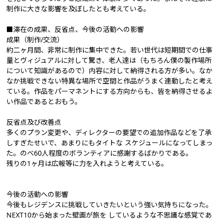
制作に大きな影響を及ぼしたとも考えている。
■滞在の成果、反省点、今後の活動への影響
成果（制作/交流）
約二ヶ月間、非常に制作に集中できた。若い世代は短期間での仕事
量とヴィジュアルに対して驚き、老人達は（もちろん僕の製作場所
について知識があるので）内容に対して納得される方が多い。なか
なか挑戦できない特異な場所で空間と作品がうまく連動したと考え
ている。作品をパーマネントにする方向からも、皆を納得させるよ
い作品であるとおもう。
反省点及び改善点
多くのプラン変更や、ディレクターの要望での追加作品などを了承
しすぎたせいで、あまりにもタイトな スケジュールになってしまっ
た。のべ60人程度のボランティアに感謝するばかりである。
残りの1ヶ月は広報等に力を入れようと考えている。
今後の活動への影響
今後もレジデンスに挑戦していきたいという強い気持ちになった。
NEXT10から始まった壁画が旅を しているような不思議な感覚であ