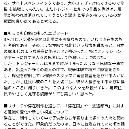
る。サイトスペシフィックであり、大小さまざま対応できるので今
後 も挑戦してみたい。またトレジャーヒルでの作品を除けば、展
示が終われば消されてしまうという潔さ と儚さを持っているのが
壁画の良い点であると考える。
■もっとも印象に残ったエピソード
3ヶ月という滞在期間は非常に不思議なもので、いわば滞在型の旅
行者的である。そのような視線で台北という都市を眺めると、日本
の80年代のような感覚に陥ることが多かった。特にファッション
やアートに対する人々の思考はより色濃いように感じた。
しかしトレジャーヒルはまるで時が止まったような不思議な一角で
ある。出会った多くの老人の中で、戦争体験で精神に障害をきた
し、周辺を徘徊しては作家やスタッフに罵詈雑言を浴びせる人がい
た。しかし住民は彼のことを大切にし、彼が大騒ぎをするたびに僕
達のところに謝りにきた。 このような人々を黙殺せずに、地域住
民でやさしく見守る姿勢がとても美しいと思った。
■リサーチや滞在制作を通して、「滞在国」や「派遣都市」に対す
る意識の変化や新しい視点について
滞在し、制作していく中で子供からお年寄りまで多くの人々と関わ
ることができた。印象的だったのは、日本に統治されていた頃の話