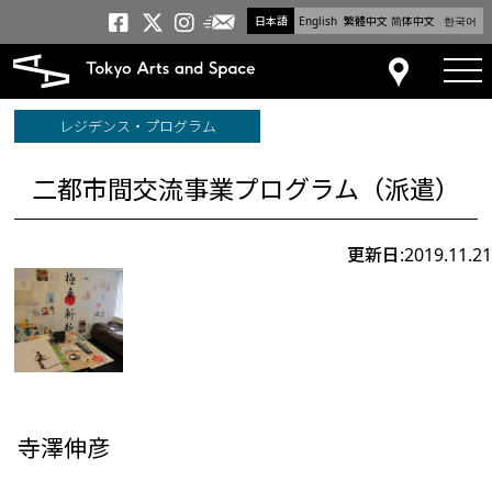
日本語
English
繁體中文
简体中文
한국어
メールニュース
トーキョーアーツアンドスペー
トーキョーアーツアンドス
トーキョーアーツアンドス
tog
アクセス
レジデンス・プログラム
二都市間交流事業プログラム（派遣）
更新日:2019.11.21
寺澤伸彦