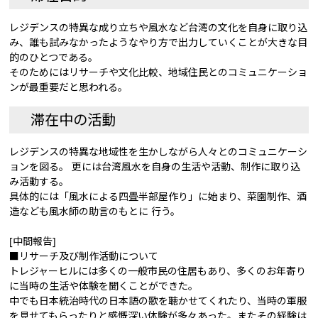
レジデンスの特異な成り立ちや風水など台湾の文化を自身に取り込
み、誰も試みなかったようなやり方で出力していくことが大きな目
的のひとつである。
そのためにはリサーチや文化比較、地域住民とのコミュニケーショ
ンが最重要だと思われる。
滞在中の活動
レジデンスの特異な地域性を生かしながら人々とのコミュニケーシ
ョンを図る。 更には台湾風水を自身の生活や活動、制作に取り込
み活動する。
具体的には「風水による四畳半部屋作り」に始まり、菜園制作、酒
造なども風水師の助言のもとに 行う。
[中間報告]
■リサーチ及び制作活動について
トレジャーヒルには多くの一般市民の住居もあり、多くのお年寄り
に当時の生活や体験を聞くことができた。
中でも日本統治時代の日本語の歌を聴かせてくれたり、当時の軍服
を見せてもらったりと感慨深い体験が多々あった。またその経験は