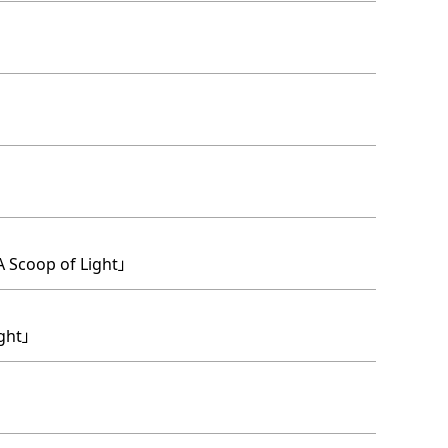
op of Light」
ght」