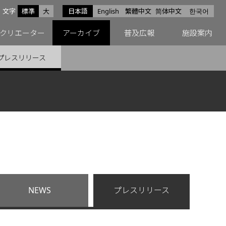
サイズ
文字
標準
大
日本語
English
繁體中文
简体中文
한국어
スfacebook
ペースX
ペースInstagram
クリエーター
アーカイブ
普及広報
施設案内
プレスリリース
NEWS
プレスリリース