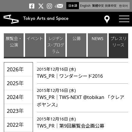
日本語
English
繁體中文
简体中文
한국어
メールニュース
トーキョーアーツアンドスペー
トーキョーアーツアンドス
トーキョーアーツアンドス
tog
アクセス
展覧会・
イベント
レジデン
公募
NEWS
プレスリ
公演
ス･プログ
リース
ラム
2026年
2015年12月16日 (水)
TWS_PR｜ワンダーシード2016
2025年
2015年12月16日 (水)
2024年
TWS_PR｜TWS-NEXT @tobikan 「クレア
ボヤンス」
2023年
2015年12月16日 (水)
2022年
TWS_PR｜第9回展覧会企画公募