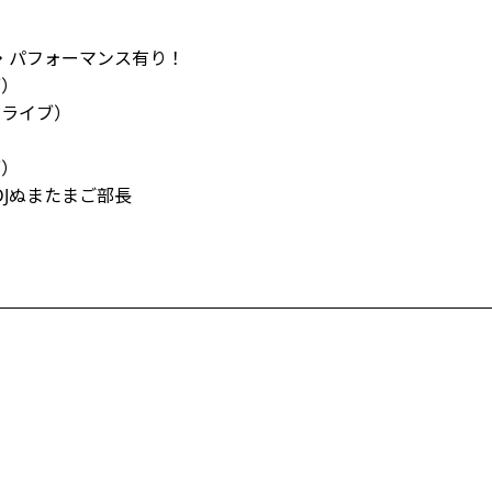
 企画によるライブ・パフォーマンス有り！
シャン：ライブ）
ュージシャン：ライブ）
シャン：ライブ）
ャン：ライブ）
Jぬまたまご部長