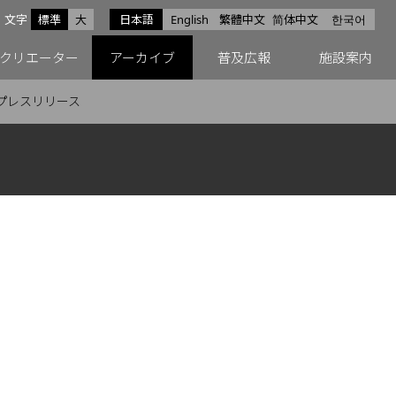
サイズ
文字
標準
大
日本語
English
繁體中文
简体中文
한국어
スfacebook
ペースX
ペースInstagram
クリエーター
アーカイブ
普及広報
施設案内
プレスリリース