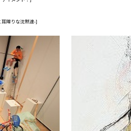
い膜と耳障りな沈黙達-]