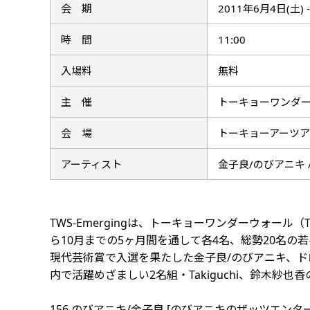
会 期
2011年6月4日(土) 
時 間
11:00
入場料
無料
主 催
トーキョーワンダ
会 場
トーキョーアーツア
アーティスト
金子良/のびアニキ / 
TWS-Emergingは、トーキョーワンダーウォー
ら10月までの5ヶ月間を通して各4名、総勢20名の若
現代芸術賞で入選を果たした金子良/のびアニキ、
内で活躍めざましい2名組・Takiguchi、鈴木紗
156 のびアニキ/金子良 [のびアニキのザッツエンタ