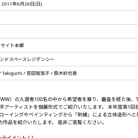
- 2011年6月26日(日)
ーサイト本郷
ンドスペースレジデンシー
Takiguchi / 宮田智加子 / 鈴木紗也香
ル（TWW）の入選者100名の中から希望者を募り、審査を経た後
手アーティストを個展形式でご紹介いたします。 本年度第1回目のT
ドローイングやペインティングから「刺繍」による立体造形へと
也香の作品を紹介いたします。 是非ご高覧ください。
ーテイメント！]