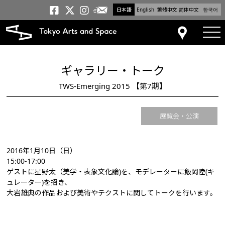
日本語
English
繁體中文
简体中文
한국어
メールニュース
トーキョーアーツアンドスペー
トーキョーアーツアンドス
トーキョーアーツアンドス
tog
アクセス
ギャラリー・トーク
TWS-Emerging 2015 【第7期】
展覧会・公演
2016年1月10日（日）
15:00-17:00
ゲストに星野太（美学・表象文化論)を、モデレーターに飯岡陸(キ
ュレーター)を招き、
大岩雄典の作品および美術やテクストに関してトークを行います。