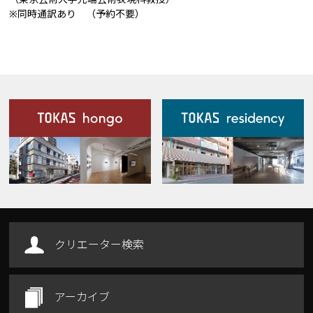
※同時通訳あり （予約不要）
施設案内
Our Facilities
クリエーター検索
アーカイブ