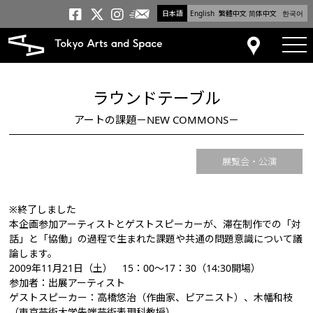
日本語
English
繁體中文
简体中文
한국어
メールニュース
トーキョーアーツアンドスペー
トーキョーアーツアンドス
トーキョーアーツアンドス
tog
アクセス
ラウンドテーブル
アートの課題－NEW COMMONS－
展覧会・公演
※終了しました
本企画参加アーティストとゲストスピーカーが、滞在制作での「対
話」と「協働」の過程で生まれた課題や共通の問題意識について議
論します。
2009年11月21日（土） 15：00～17：30（14:30開場）
参加者：出展アーティスト
ゲストスピーカー：高橋悠治（作曲家、ピアニスト）、木幡和枝
（東京芸術大学先端芸術表現科教授）