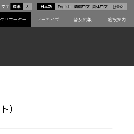
サイズ
文字
標準
大
日本語
English
繁體中文
简体中文
한국어
スfacebook
ペースX
ペースInstagram
クリエーター
アーカイブ
普及広報
施設案内
ント）