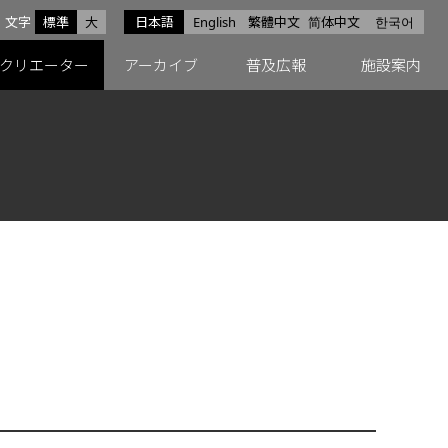
サイズ
文字
標準
大
日本語
English
繁體中文
简体中文
한국어
スfacebook
ペースX
ペースInstagram
クリエーター
アーカイブ
普及広報
施設案内