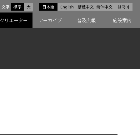
サイズ
文字
標準
大
日本語
English
繁體中文
简体中文
한국어
スfacebook
ペースX
ペースInstagram
クリエーター
アーカイブ
普及広報
施設案内