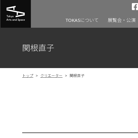
TOKASについて
展覧会・公演
関根直子
トップ
>
クリエーター
>
関根直子