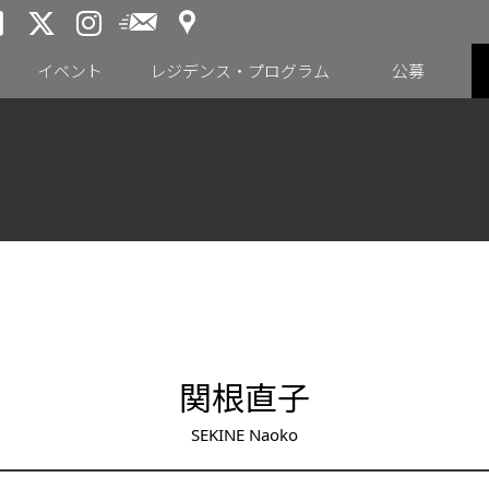
アクセス
メールニュース
トーキョーアーツアンドスペー
トーキョーアーツアンドス
トーキョーアーツアンドス
イベント
レジデンス・プログラム
公募
関根直子
SEKINE Naoko