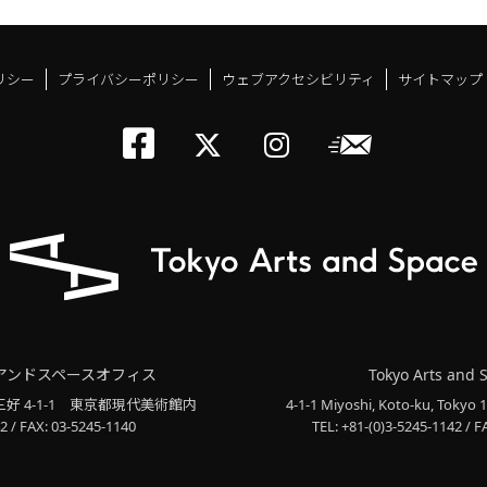
リシー
プライバシーポリシー
ウェブアクセシビリティ
サイトマップ
トーキョーアーツアン
メールニ
トーキョーアーツ
トーキョーア
アンドスペースオフィス
Tokyo Arts and 
三好 4-1-1
東京都現代美術館内
4-1-1 Miyoshi, Koto-ku, Tokyo 
2 / FAX: 03-5245-1140
TEL: +81-(0)3-5245-1142 / F