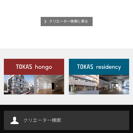
クリエーター検索に戻る
施設案内
Our Facilities
クリエーター検索