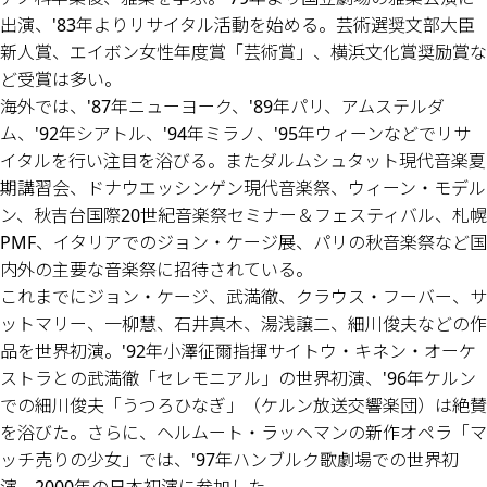
出演、'83年よりリサイタル活動を始める。芸術選奨文部大臣
新人賞、エイボン女性年度賞「芸術賞」、横浜文化賞奨励賞な
ど受賞は多い。
海外では、'87年ニューヨーク、'89年パリ、アムステルダ
ム、'92年シアトル、'94年ミラノ、'95年ウィーンなどでリサ
イタルを行い注目を浴びる。またダルムシュタット現代音楽夏
期講習会、ドナウエッシンゲン現代音楽祭、ウィーン・モデル
ン、秋吉台国際20世紀音楽祭セミナー＆フェスティバル、札幌
PMF、イタリアでのジョン・ケージ展、パリの秋音楽祭など国
内外の主要な音楽祭に招待されている。
これまでにジョン・ケージ、武満徹、クラウス・フーバー、サ
ットマリー、一柳慧、石井真木、湯浅譲二、細川俊夫などの作
品を世界初演。'92年小澤征爾指揮サイトウ・キネン・オーケ
ストラとの武満徹「セレモニアル」の世界初演、'96年ケルン
での細川俊夫「うつろひなぎ」（ケルン放送交響楽団）は絶賛
を浴びた。さらに、ヘルムート・ラッヘマンの新作オペラ「マ
ッチ売りの少女」では、'97年ハンブルク歌劇場での世界初
演、2000年の日本初演に参加した。