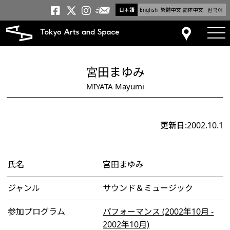
日本語
English
繁體中文
简体中文
한국어
メールニュース
トーキョーアーツアンドスペー
トーキョーアーツアンドス
トーキョーアーツアンドス
tog
アクセス
宮田まゆみ
MIYATA Mayumi
更新日:2002.10.1
氏名
宮田まゆみ
ジャンル
サウンド＆ミュージック
参加プログラム
パフォーマンス (2002年10月 -
2002年10月)