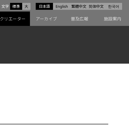
サイズ
文字
標準
大
日本語
English
繁體中文
简体中文
한국어
スfacebook
ペースX
ペースInstagram
クリエーター
アーカイブ
普及広報
施設案内