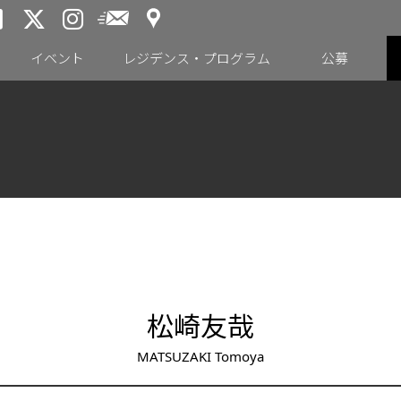
アクセス
メールニュース
トーキョーアーツアンドスペー
トーキョーアーツアンドス
トーキョーアーツアンドス
イベント
レジデンス・プログラム
公募
松崎友哉
MATSUZAKI Tomoya