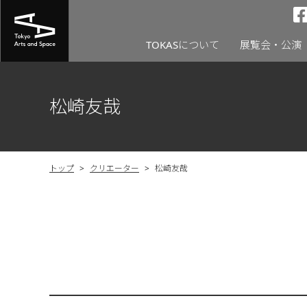
TOKASについて
展覧会・公演
松崎友哉
トップ
>
クリエーター
>
松崎友哉