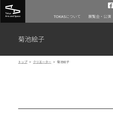
TOKASについて
展覧会・公演
菊池絵子
トップ
>
クリエーター
>
菊池絵子