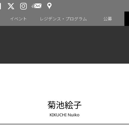
アクセス
メールニュース
トーキョーアーツアンドスペー
トーキョーアーツアンドス
トーキョーアーツアンドス
イベント
レジデンス・プログラム
公募
菊池絵子
KIKUCHI Nuiko