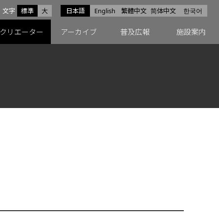
サイズ
文字
標準
大
日本語
English
繁體中文
简体中文
한국어
スfacebook
ペースX
ペースInstagram
クリエーター
アーカイブ
普及広報
施設案内