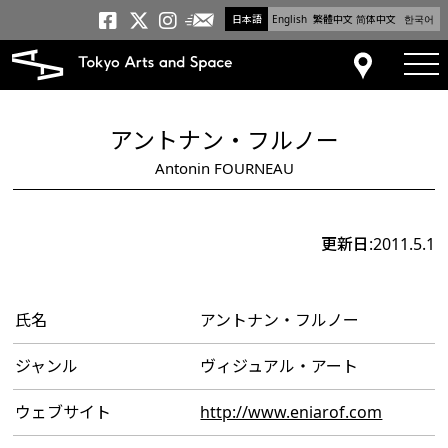
日本語
English
繁體中文
简体中文
한국어
メールニュース
トーキョーアーツアンドスペー
トーキョーアーツアンドス
トーキョーアーツアンドス
tog
アクセス
アントナン・フルノー
Antonin FOURNEAU
更新日:2011.5.1
氏名
アントナン・フルノー
ジャンル
ヴィジュアル・アート
ウェブサイト
http://www.eniarof.com