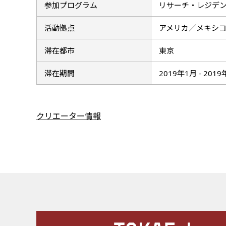
参加プログラム
リサーチ・レジデ
活動拠点
アメリカ／メキシ
滞在都市
東京
滞在期間
2019年1月 - 201
クリエーター情報
施設案内