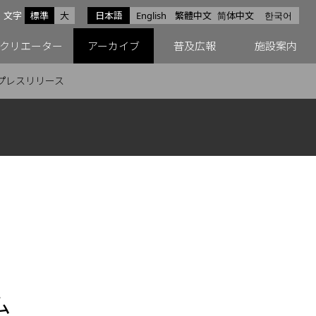
サイズ
文字
標準
大
日本語
English
繁體中文
简体中文
한국어
スfacebook
ペースX
ペースInstagram
クリエーター
アーカイブ
普及広報
施設案内
プレスリリース
ム