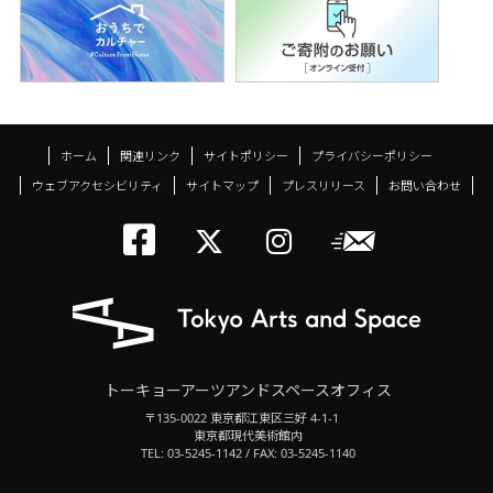
ホーム
関連リンク
サイトポリシー
プライバシーポリシー
ウェブアクセシビリティ
サイトマップ
プレスリリース
お問い合わせ
トーキョーアーツアン
メールニ
トーキョーアーツ
トーキョーア
トーキョーアーツアンドスペースオフィス
〒135-0022 東京都江東区三好 4-1-1
東京都現代美術館内
TEL: 03-5245-1142 / FAX: 03-5245-1140