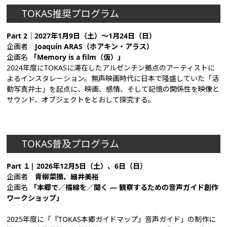
TOKAS推奨プログラム
Part 2｜2027年1月9日（土）～1月24日（日）
企画者
Joaquín ARAS（ホアキン・アラス）
企画名
「Memory is a film（仮）
」
2024年度にTOKASに滞在したアルゼンチン拠点のアーティストに
よるインスタレーション。無声映画時代に日本で隆盛していた「活
動写真弁士」を起点に、映画、感情、そして記憶の関係性を映像と
サウンド、オブジェクトをとおして探究する。
TOKAS普及プログラム
Part １| 2026年12月5日（土）、6日（日）
企画者
青柳菜摘、細井美裕
企画名
「本郷で／描線を／聞く ― 観察するための音声ガイド創作
ワークショップ」
2025年度に「『TOKAS本郷ガイドマップ』音声ガイド」の制作に