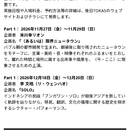
要です。
実施日程や入場料金、予約方法等の詳細は、後日TOKASのウェブ
サイトおよびチラシにて発表します。
Part 1｜ 2026年11月27日（金）～11月29日（日）
企画者
米川幸リオン
企画名
「（あるいは）限界ニュータウン」
バブル期の都市開発で生まれ、崩壊後に取り残されたニュータウン
をモチーフに、言葉・美術・音・映像それぞれのふるまいをとおし
て、離れた時間と場所に属する出来事や風景を、〈今・ここ〉に現
象させるための上演。
Part 1｜2026年12月18日（金）～12月20日（日）
企画者
李 文皓（リ・ウェンハオ）
企画名
「SOLO」
インドネシアの民謡「ブンガワン・ソロ」が戦後アジアを旅してい
く軌跡を辿りながら、移民、翻訳、文化の循環に関する歴史を探求
するレクチャー・パフォーマンス。