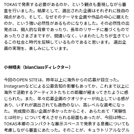
TOKASで発表する必要があるのか、という観点も重視しながら審
査を行いました。結果として、選出された企画はそれぞれに独自の
視点があり、そして、なぜそのテーマを企画や作品の中心に据えた
のか、という強い必然性があるものになりました。その必然性の出
発点は、個人的な背景であったり、長年のリサーチに基づくもので
あったりさまざまですが、間違いなく、いまわたしたちが生きてい
るこの社会と時代を反映しているものであると思います。 選出企
画の実現を、楽しみにしています。
小林晴夫（blanClassディレクター）
今回のOPEN SITEは、昨年以上に海外からの応募が目立った。
Instagramなどによる公募告知の影響もあってか、これまで以上に
海外で活動するアーティストたちとの距離が縮まってきたように感
じられた。また、年々応募企画のクオリティーが向上している感が
あり、いずれが選出されても遜色のない、高レベルな選考になっ
た。 完成度の高い企画が多かったからこそ、あらためて「実験性
とは何か」について考えさせられる局面もあったが、今回は特に、
TOKAS本郷のコンパクトな展示スペースで発表する意義についても
考慮しながら審査にあたった。そのことが、キュラトリアルなグル