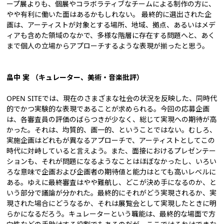
ープ展よりも、個展やコラボラティブなチームによる制作の方に、
やや有利に働いた面はあるかもしれない。 最終的に選出された企
画は、アーティストが対象とする場所、地域、拠点、あるいはメデ
ィアも含めた領域のなかで、多様な階層に存在する問題へと、あく
まで個人の立場からアプローチするような表現が揃ったと思う。
畠中 実 （
キュレーター、美術・音楽批評
）
OPEN SITEでは、現在のさまざまな社会の状況を反映した、同時代
的でかつ実験的な表現であることが求められる。今回の応募企画
は、各審査員の評価のばらつきが少なく、総じて実現への期待が高
かった。それは、均質的、画一的、ということではない。むしろ、
実施企画はどれもが異なるアプローチで、アーティストとしてこの
時代に対峙していると言えよう。また、面接におけるプレゼンテー
ションも、それが問題になるようなことはほぼなかったし、いろい
ろな意味で企画および企画者の期待値と能力はとても高いレベルに
ある。ゆえに最終審査はやや難航し、どこが決め手になるのか、と
いう部分で議論が分かれた。最終的にそれがどう実現されるか、実
現された場合にどうなるか、それは展覧会として実現したときに明
らかになるだろう。キュレーターという職能は、最終的な場面で方