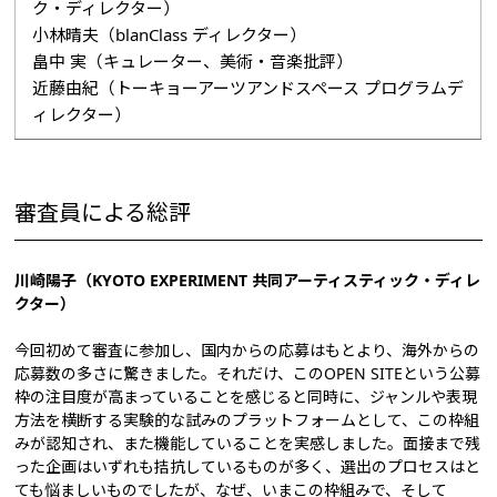
ク・ディレクター）
小林晴夫（blanClass ディレクター）
畠中 実（キュレーター、美術・音楽批評）
近藤由紀（トーキョーアーツアンドスペース プログラムデ
ィレクター）
審査員による総評
川崎陽子（KYOTO EXPERIMENT 共同アーティスティック・ディレ
クター）
今回初めて審査に参加し、国内からの応募はもとより、海外からの
応募数の多さに驚きました。それだけ、このOPEN SITEという公募
枠の注目度が高まっていることを感じると同時に、ジャンルや表現
方法を横断する実験的な試みのプラットフォームとして、この枠組
みが認知され、また機能していることを実感しました。面接まで残
った企画はいずれも拮抗しているものが多く、選出のプロセスはと
ても悩ましいものでしたが、なぜ、いまこの枠組みで、そして