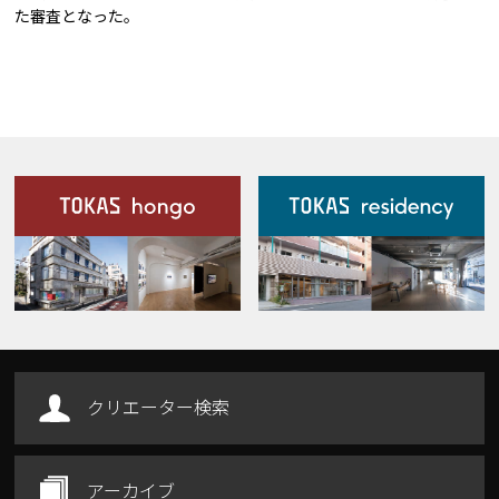
た審査となった。
施設案内
Our Facilities
クリエーター検索
アーカイブ