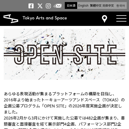
日本語
English
繁體中文
简体中文
한국어
メールニュース
トーキョーアーツアンドスペー
トーキョーアーツアンドス
トーキョーアーツアンドス
tog
アクセス
あらゆる表現活動が集まるプラットフォームの構築を目指し、
2016年より始まったトーキョーアーツアンドスペース（TOKAS）の
企画公募プログラム「OPEN SITE」の2026年度実施企画が決定し
ました。
2026年2月から3月にかけて実施した公募では482企画が集まり、書
類審査と面接審査を経て展示部門4企画、パフォーマンス部門2企