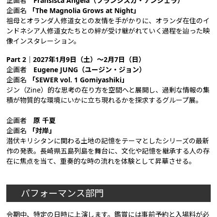
企画者
Fransisca Angela（フランシスカ・アンジェラ）
企画名
「The Magnolia Grows at Night」
祖母とオランダ人修道女との友情を手がかりに、オランダ在住のイ
ンドネシア人修道女たちとの絆が受け継がれていく過程を辿った映
像インスタレーション。
Part 2｜2027年1月9日（土）～2月7日（日）
企画者
Eugene JUNG（ユージン・ジョン）
企画名
「SEWER vol. 1 Gomiyashiki」
ジン（Zine）的な思考の在り方を空間へと展開し、過剰な情報の集
積が物質的な環境にいかに立ち現れるかを探求するグループ展。
企画者
原 千夏
企画名
「対岸」
潜伏キリシタンに関わる土地の記憶をテーマとしたシリーズの最新
作の発表。長崎県五島列島を舞台に、文化や記憶を継承する人の存
在に焦点を当て、重奏的な時の流れを体験として昇華させる。
パフォーマンス部門
会期中、特定の日時に上演します。鑑賞には事前予約と入場料が必