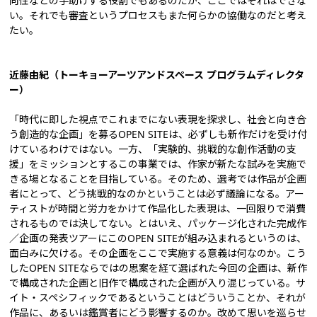
向性などの手助けする役割でもあるのだが、ここではそれはできな
い。それでも審査というプロセスもまた何らかの協働なのだと考え
たい。
近藤由紀（トーキョーアーツアンドスペース プログラムディレクタ
ー）
「時代に即した視点でこれまでにない表現を探求し、社会と向き合
う創造的な企画」を募るOPEN SITEは、必ずしも新作だけを受け付
けているわけではない。一方、「実験的、挑戦的な創作活動の支
援」をミッションとするこの事業では、作家が新たな試みを実施で
きる場となることを目指している。そのため、選考では作品が企画
者にとって、どう挑戦的なのかということは必ず議論になる。アー
ティストが時間と労力をかけて作品化した表現は、一回限りで消費
されるものでは決してない。とはいえ、パッケージ化された完成作
／企画の発表ツアーにこのOPEN SITEが組み込まれるというのは、
面白みに欠ける。その企画をここで実施する意義は何なのか。こう
したOPEN SITEならではの思案を経て選ばれた今回の企画は、新作
で構成された企画と旧作で構成された企画が入り混じっている。サ
イト・スペシフィックであるということはどういうことか、それが
作品に、あるいは鑑賞者にどう影響するのか。改めて思いを巡らせ