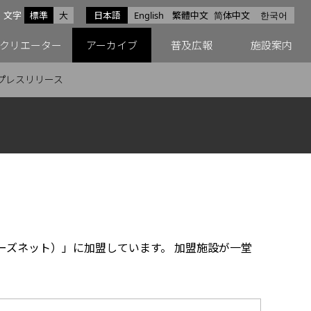
サイズ
文字
標準
大
日本語
English
繁體中文
简体中文
한국어
スfacebook
ペースX
ペースInstagram
クリエーター
アーカイブ
普及広報
施設案内
プレスリリース
ーズネット）」に加盟しています。 加盟施設が一堂