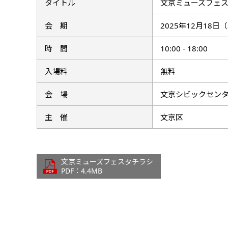
タイトル
文京ミューズフェスタ
会 期
2025年12月18日
時 間
10:00 - 18:00
入場料
無料
会 場
文京シビックセンタ
主 催
文京区
文京ミューズフェスタチラシ
PDF：4.4MB