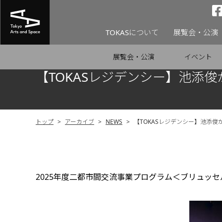
TOKASについて
展覧会・公演
展覧会・公演
イベント
【TOKASレジデンシー】池添
トップ
>
アーカイブ
>
NEWS
>
【TOKASレジデンシー】池添
2025年度二都市間交流事業プログラム＜ブリュッ