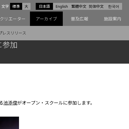
サイズ
文字
標準
大
日本語
English
繁體中文
简体中文
한국어
スfacebook
ペースX
ペースInstagram
クリエーター
アーカイブ
普及広報
施設案内
プレスリリース
に参加
る
池添俊
がオープン・スクールに参加します。