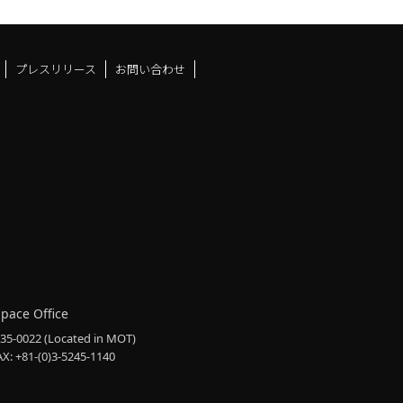
プレスリリース
お問い合わせ
ドスペースfacebook
ュース
アンドスペースX
ーツアンドスペースInstag
Space Office
135-0022
(Located in MOT)
AX: +81-(0)3-5245-1140