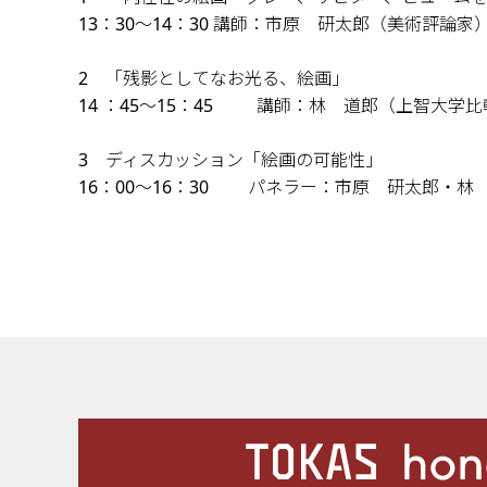
13：30～14：30 講師：市原 研太郎（美術評論家
2 「残影としてなお光る、絵画」
14 ：45～15：45 講師：林 道郎（上智大学
3 ディスカッション「絵画の可能性」
16：00～16：30 パネラー：市原 研太郎・
施設案内
Our Facilities