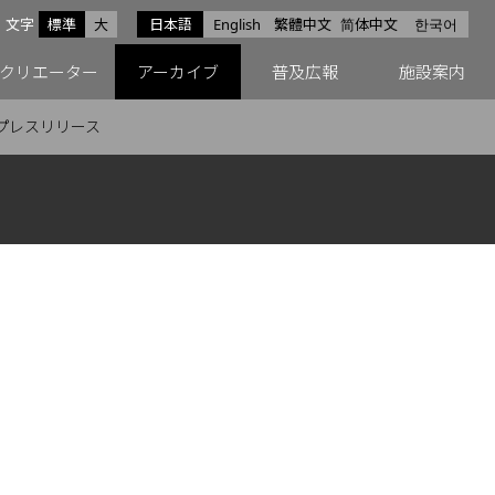
サイズ
文字
標準
大
日本語
English
繁體中文
简体中文
한국어
スfacebook
ペースX
ペースInstagram
クリエーター
アーカイブ
普及広報
施設案内
プレスリリース