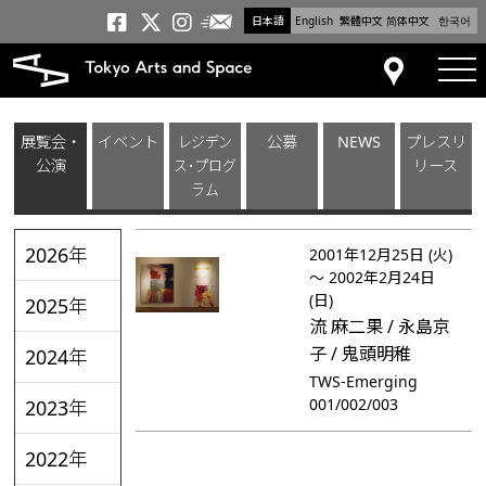
日本語
English
繁體中文
简体中文
한국어
メールニュース
トーキョーアーツアンドスペー
トーキョーアーツアンドス
トーキョーアーツアンドス
tog
アクセス
展覧会・
イベント
レジデン
公募
NEWS
プレスリ
公演
ス･プログ
リース
ラム
2026年
2001年12月25日 (火)
～ 2002年2月24日
(日)
2025年
流 麻二果 / 永島京
子 / 鬼頭明稚
2024年
TWS-Emerging
001/002/003
2023年
2022年