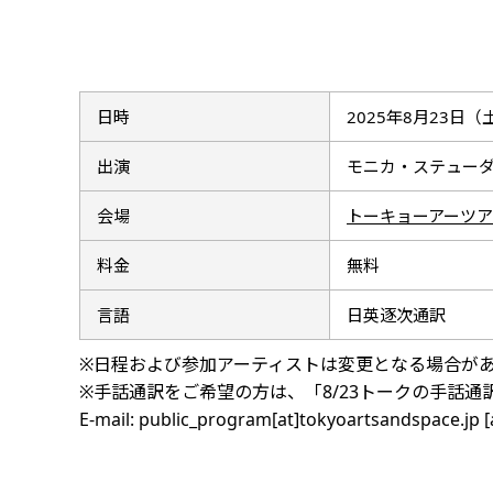
日時
2025年8月23日（土）
出演
モニカ・ステュー
会場
トーキョーアーツア
料金
無料
言語
日英逐次通訳
※日程および参加アーティストは変更となる場合が
※手話通訳をご希望の方は、「8/23トークの手話通
E-mail: public_program[at]tokyoartsandspa