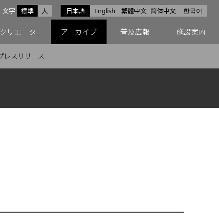
サイズ
文字
標準
大
日本語
English
繁體中文
简体中文
한국어
スfacebook
ペースX
ペースInstagram
クリエーター
アーカイブ
普及広報
施設案内
プレスリリース